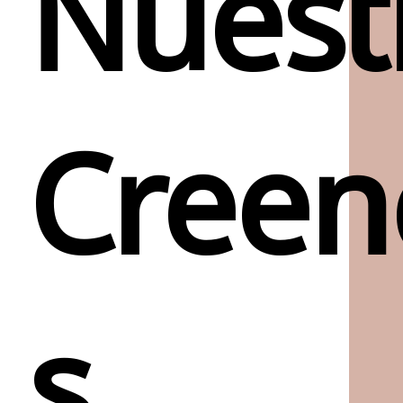
Nuest
Creen
s